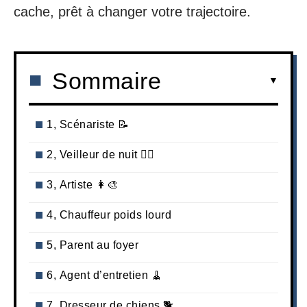
cache, prêt à changer votre trajectoire.
Sommaire
1, Scénariste 📝
2, Veilleur de nuit 👮‍♂️
3, Artiste 👩‍🎨
4, Chauffeur poids lourd
5, Parent au foyer
6, Agent d’entretien 🧹
7, Dresseur de chiens 🐕