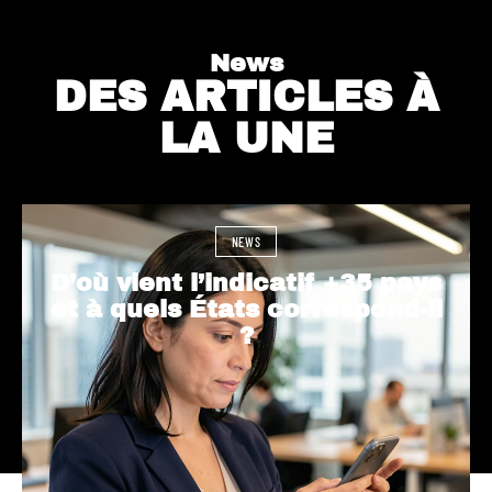
News
DES ARTICLES À
LA UNE
NEWS
D’où vient l’indicatif +35 pays
et à quels États correspond-il
?