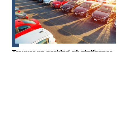
Trouver un parking où stationner
son véhicule, le casse-tête des
voyageurs
Contact
Mentions Légales
Sitemap