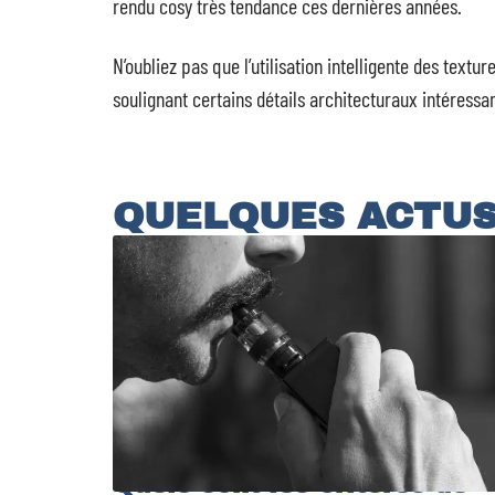
rendu cosy très tendance ces dernières années.
N’oubliez pas que l’utilisation intelligente des textur
soulignant certains détails architecturaux intéressan
QUELQUES ACTU
Quels sont les critères de