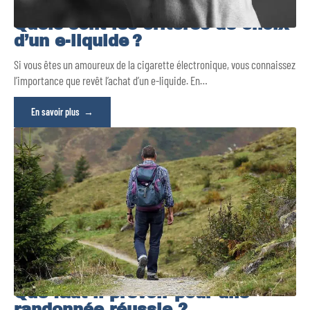
Quels sont les critères de choix
d’un e-liquide ?
Si vous êtes un amoureux de la cigarette électronique, vous connaissez
l’importance que revêt l’achat d’un e-liquide. En
…
En savoir plus
Que faut-il prévoir pour une
randonnée réussie ?