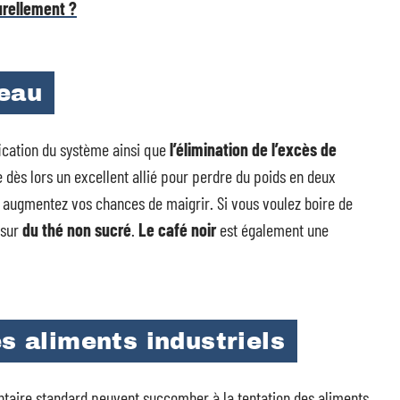
rellement ?
’eau
fication du système ainsi que
l’élimination de l’excès de
e dès lors un excellent allié pour perdre du poids en deux
 augmentez vos chances de maigrir. Si vous voulez boire de
 sur
du thé non sucré
.
Le café noir
est également une
es aliments industriels
taire standard peuvent succomber à la tentation des aliments