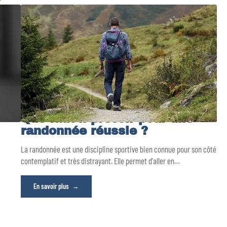
Que faut-il prévoir pour une
randonnée réussie ?
La randonnée est une discipline sportive bien connue pour son côté
…
contemplatif et très distrayant. Elle permet d'aller en
…
En savoir plus