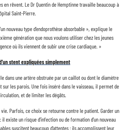
es en rêvent. Le Dr Quentin de Hemptinne travaille beaucoup à
pital Saint-Pierre.
n d’un nouveau type d’endoprothèse absorbable », explique le
euxième génération que nous voulons utiliser chez les jeunes
rgence où ils viennent de subir une crise cardiaque. »
 d'un stent expliquées simplement
alle dans une artère obstruée par un caillot ou dont le diamètre
t sur les parois. Une fois inséré dans le vaisseau, il permet de
irculation, et de limiter les dégâts.
vie. Parfois, ce choix se retourne contre le patient. Garder un
: il existe un risque d’infection ou de formation d’un nouveau
orbables suscitent beaucoup d’attentes : ils accomplissent leur