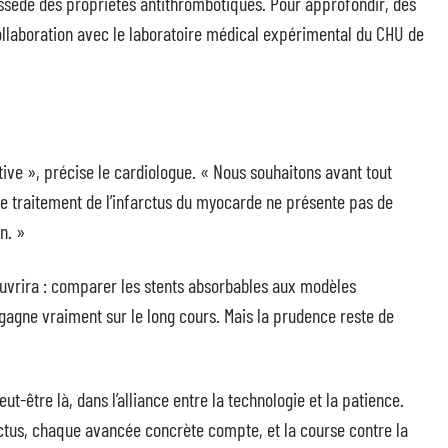
ossède des propriétés antithrombotiques. Pour approfondir, des
ollaboration avec le laboratoire médical expérimental du CHU de
ve », précise le cardiologue. « Nous souhaitons avant tout
 le traitement de l’infarctus du myocarde ne présente pas de
n. »
’ouvrira : comparer les stents absorbables aux modèles
 gagne vraiment sur le long cours. Mais la prudence reste de
.
eut-être là, dans l’alliance entre la technologie et la patience.
rctus, chaque avancée concrète compte, et la course contre la