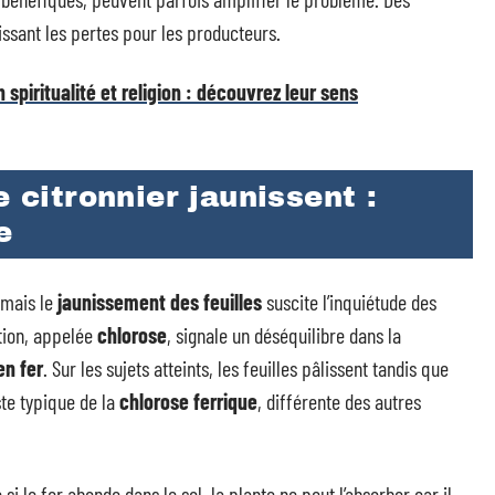
issant les pertes pour les producteurs.
spiritualité et religion : découvrez leur sens
e citronnier jaunissent :
e
, mais le
jaunissement des feuilles
suscite l’inquiétude des
tion, appelée
chlorose
, signale un déséquilibre dans la
en fer
. Sur les sujets atteints, les feuilles pâlissent tandis que
ste typique de la
chlorose ferrique
, différente des autres
si le fer abonde dans le sol, la plante ne peut l’absorber car il