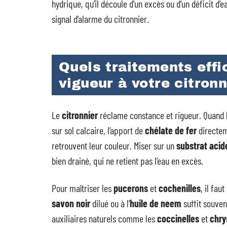
hydrique, qu’il découle d’un excès ou d’un déficit d’ea
signal d’alarme du citronnier.
Quels traitements effi
vigueur à votre citronn
Le
citronnier
réclame constance et rigueur. Quand 
sur sol calcaire, l’apport de
chélate de fer
directeme
retrouvent leur couleur. Miser sur un
substrat acid
bien drainé, qui ne retient pas l’eau en excès.
Pour maîtriser les
pucerons
et
cochenilles
, il fau
savon noir
dilué ou à l’
huile de neem
suffit souvent
auxiliaires naturels comme les
coccinelles
et
chry