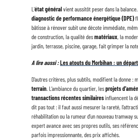
L’
état général
vient aussitôt peser dans la balance
diagnostic de performance énergétique (DPE)
f
bâtisse à rénover subit une décote immédiate, même 
de construction, la qualité des
matériaux
, la mode
jardin, terrasse, piscine, garage, fait grimper la no
A lire aussi :
Les atouts du Morbihan : un dépar
D’autres critères, plus subtils, modifient la donne :
terrain
. L’ambiance du quartier, les
projets d’amé
transactions récentes similaires
influencent la d
dit pas tout : il faut aussi mesurer la rareté, l’attr
réhabilitation ou la rumeur d’un nouveau tramway suf
expert avance avec ses propres outils, ses références
parfois impressionnante, des prix affichés.