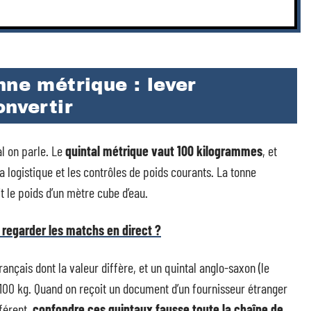
nne métrique : lever
onvertir
al on parle. Le
quintal métrique vaut 100 kilogrammes
, et
 la logistique et les contrôles de poids courants. La tonne
t le poids d’un mètre cube d’eau.
 regarder les matchs en direct ?
français dont la valeur diffère, et un quintal anglo-saxon (le
 100 kg. Quand on reçoit un document d’un fournisseur étranger
férent,
confondre ces quintaux fausse toute la chaîne de