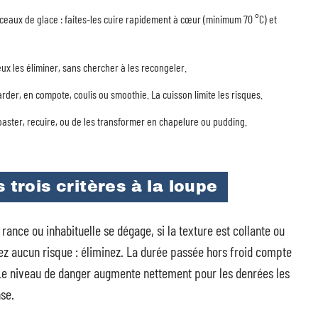
ceaux de glace : faites-les cuire rapidement à cœur (minimum 70 °C) et
ieux les éliminer, sans chercher à les recongeler.
arder, en compote, coulis ou smoothie. La cuisson limite les risques.
 toaster, recuire, ou de les transformer en chapelure ou pudding.
 trois critères à la loupe
 rance ou inhabituelle se dégage, si la texture est collante ou
nez aucun risque : éliminez. La durée passée hors froid compte
 Le niveau de danger augmente nettement pour les denrées les
nse.