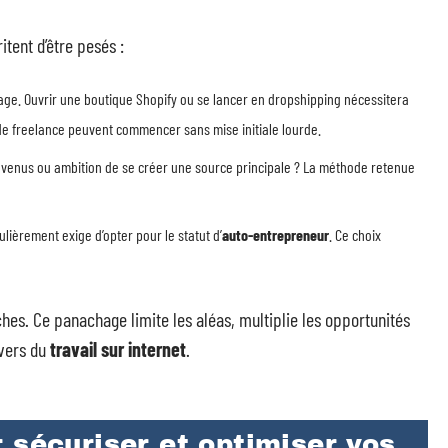
itent d’être pesés :
age. Ouvrir une boutique Shopify ou se lancer en dropshipping nécessitera
de freelance peuvent commencer sans mise initiale lourde.
venus ou ambition de se créer une source principale ? La méthode retenue
lièrement exige d’opter pour le statut d’
auto-entrepreneur
. Ce choix
es. Ce panachage limite les aléas, multiplie les opportunités
ivers du
travail sur internet
.
 sécuriser et optimiser vos