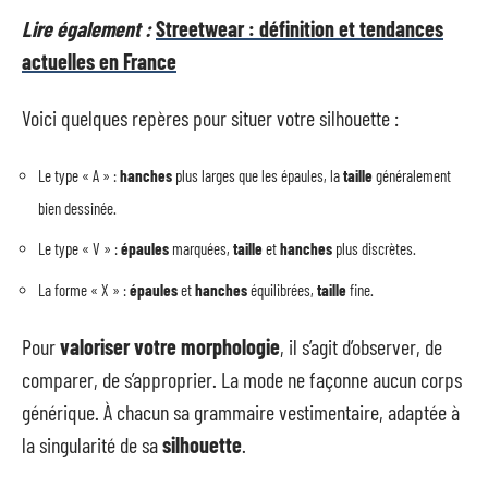
Lire également :
Streetwear : définition et tendances
actuelles en France
Voici quelques repères pour situer votre silhouette :
Le type « A » :
hanches
plus larges que les épaules, la
taille
généralement
bien dessinée.
Le type « V » :
épaules
marquées,
taille
et
hanches
plus discrètes.
La forme « X » :
épaules
et
hanches
équilibrées,
taille
fine.
Pour
valoriser votre morphologie
, il s’agit d’observer, de
comparer, de s’approprier. La mode ne façonne aucun corps
générique. À chacun sa grammaire vestimentaire, adaptée à
la singularité de sa
silhouette
.